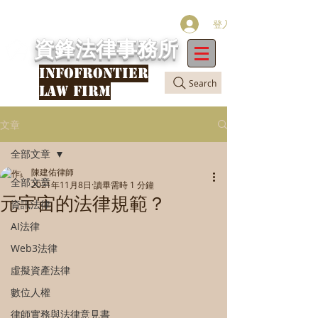
登入
資鋒法律事務所
INFOFRONTIER
Search
LAW FIRM
文章
全部文章
陳建佑律師
全部文章
2021年11月8日
讀畢需時 1 分鐘
元宇宙的法律規範？
資訊法律
AI法律
Web3法律
虛擬資產法律
數位人權
律師實務與法律意見書