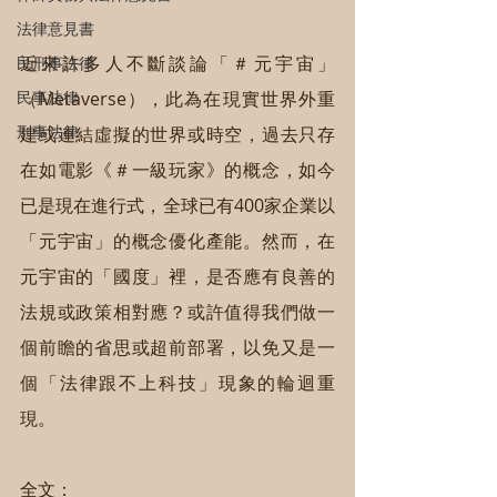
法律意見書
近來許多人不斷談論「＃元宇宙」
民刑事法律
（Metaverse），此為在現實世界外重
民事法律
刑事法律
建或連結虛擬的世界或時空，過去只存
在如電影《＃一級玩家》的概念，如今
已是現在進行式，全球已有400家企業以
「元宇宙」的概念優化產能。然而，在
元宇宙的「國度」裡，是否應有良善的
法規或政策相對應？或許值得我們做一
個前瞻的省思或超前部署，以免又是一
個「法律跟不上科技」現象的輪迴重
現。
全文：