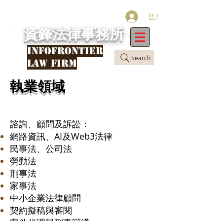
登入
資鋒法律事務所
INFOFRONTIER
Search
LAW FIRM
執業領域
諮詢、顧問及訴訟
：
網路資訊、AI及Web3法律
、
公司法
民事法
​勞動法
刑事法
家事法
中小企業法律顧問
契約擬稿與審閱