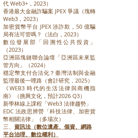
代 Web3+，2023）
香港最大金融詐騙案 JPEX 爭議（塊轉
Web3，2023）
加密貨幣平台 JPEX 涉詐欺，50 億騙
局有法可管嗎？（法白，2023）
數位發展部「回溯性公共投資」
（2023）
亞洲區塊鏈聯合論壇「亞洲區未來監
管方向」（2024）
穩定幣支付合法化？臺灣法制與金融
監理最後一哩路（會計研究，2025）
《WEB3 時代的生活法律與商機指
南》（挑興文化，預計2026 Q3）
新學林線上課程「Web3 法律趨勢」
EDC 法政思辨營「科技法律、加密貨
幣相關法律」（多場次）
三、
資訊法（數位遺產、個資、網路
平台治理、數位權利）