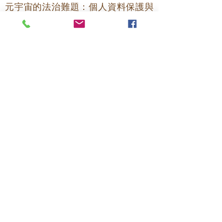
元宇宙的法治難題：個人資料保護與
智慧財產權（會計研究，2022）
Threads…從無法登陸歐盟窘境，談數
位自主權（換日線，2023）
死了之後，別人可繼承線上帳戶嗎？
數位遺產（法白，2024）
NCC／泛科「當網路災難來臨…淺談
網路治理」（2024）
試讀推薦《雲端亡魂：往生者的數位
個資…》（衛城，2025）
封鎖仇恨帳號 是必要防護還是過度管
控？（教育廣播，2025）
衛生財團法人「個資保護、資安防護
及反詐騙」（2025）
帳號、比特幣怎繼承？數位遺產成法
規難題（公視獨立特派員，2026）
遺產科技時代…數位遺產知多少（台
視熱線追蹤，2026）