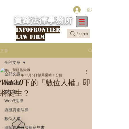
登入
資鋒法律事務所
INFOFRONTIER
Search
LAW FIRM
文章
全部文章
陳建佑律師
全部文章
2021年12月6日
讀畢需時 1 分鐘
Web3.0下的「數位人權」即
資訊法律
將誕生？
AI法律
Web3法律
虛擬資產法律
數位人權
律師實務與法律意見書