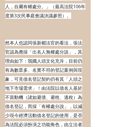
人，自屬有權處分。」（最高法院106年
度第3次民事庭會議決議參照）。
然本人也認同張新楣法官的看法，張法
官認為應採「出名人無權處分說」，其
理由如下：我國人頭文化充斥，目前仍
有為數眾多、名實不符的登記案例與現
象，可見借名登記契約仍有其「人頭之
地下市場需求」！由法院以借名人基於
不當動機（諸如避債、避稅、逃稅）為
借名登記，而採「有權處分說」，以減
少現今經濟活動借名登記的使用，是否
為法院必須扮演之功能角色，由立法者