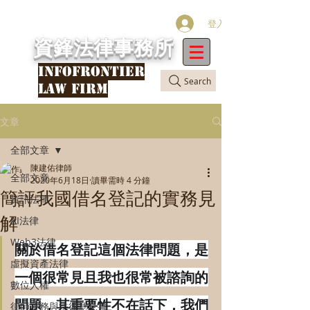
登入
資鋒法律事務所
INFOFRONTIER
Search
LAW FIRM
文章
全部文章
陳建佑律師
全部文章
2020年6月18日
讀畢需時 4 分鐘
簡評我國借名登記的實務見
資訊法律
解
AI法律
Web3法律
關於借名登記這個法律問題，是
虛擬資產法律
一個很常見且我也很常被諮詢的
數位人權
問題，其重要性不在話下，我們
律師實務與法律意見書