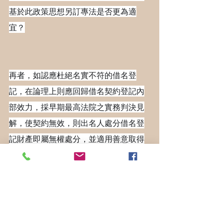
基於此政策思想另訂專法是否更為適
宜？
再者，如認應杜絕名實不符的借名登
記，在論理上則應回歸借名契約登記內
部效力，採早期最高法院之實務判決見
解，使契約無效，則出名人處分借名登
記財產即屬無權處分，並適用善意取得
之法理；而非在肯認借名登記契約內部
效力後，發生出名人處分借名登記財產
予第三人之外部效力時，再以其自甘冒
險為由，採「出名人有權處分說」以懲
罰借名人。