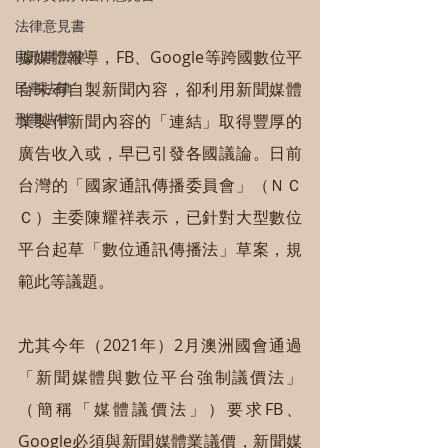
法律意見書
據媒體報導，FB、Google等跨國數位平
民刑事法律
台未有自製新聞內容，卻利用新聞媒體
民事法律
刑事法律
業製作新聞內容的「連結」取得豐厚的
廣告收入或，早已引發各國議論。日前
台灣的「國家通訊傳播委員會」（ＮＣ
Ｃ）主委陳耀祥表示，已針對大型數位
平台起草「數位通訊傳播法」草案，規
範此等議題。
尤其今年（2021年）2月澳洲國會通過
「新聞媒體與數位平台強制議價法」
（簡稱「媒體議價法」）要求FB、
Google必須與新聞媒體業議價，新聞媒