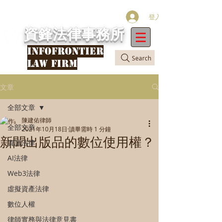
登入
資鋒法律事務所
INFOFRONTIER
Search
LAW FIRM
文章
全部文章
陳建佑律師
全部文章
2021年10月18日
讀畢需時 1 分鐘
新聞出版品的數位使用權？
資訊法律
AI法律
Web3法律
虛擬資產法律
數位人權
律師實務與法律意見書