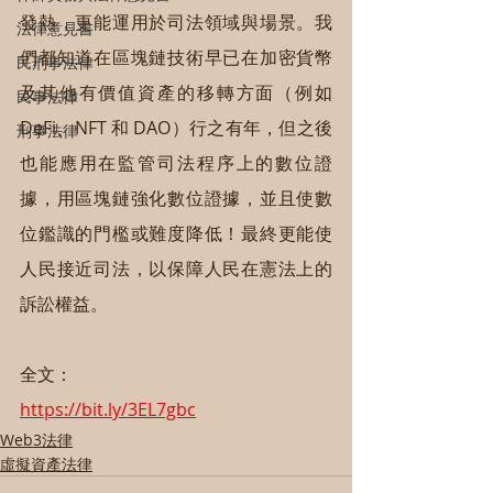
發熱，更能運用於司法領域與場景。我
法律意見書
們都知道在區塊鏈技術早已在加密貨幣
民刑事法律
及其他有價值資產的移轉方面（例如 
民事法律
DeFi、NFT 和 DAO）行之有年，但之後
刑事法律
也能應用在監管司法程序上的數位證
據，用區塊鏈強化數位證據，並且使數
位鑑識的門檻或難度降低！最終更能使
人民接近司法，以保障人民在憲法上的
訴訟權益。
全文：
https://bit.ly/3EL7gbc
Web3法律
虛擬資產法律