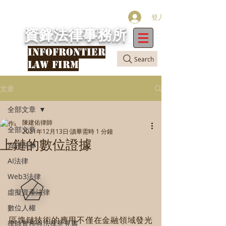
登入
資鋒法律事務所
INFOFRONTIER
Search
LAW FIRM
文章
全部文章
陳建佑律師
全部文章
2021年12月13日
讀畢需時 1 分鐘
上鏈的數位證據
資訊法律
AI法律
Web3法律
虛擬資產法律
數位人權
區塊鏈技術的應用不僅在金融領域發光
律師實務與法律意見書