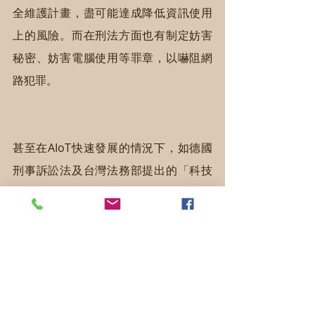
全維護計畫，盡可能達成降低資訊使用
上的風險。而在刑法方面也有制定妨害
秘密、妨害電腦使用等罪章，以嚇阻網
路犯罪。
甚至在AIoT快速發展的情況下，如德國
刑事訴訟法及台灣法務部提出的「科技
偵查法」草案，提出企業要給執法機關
「走後門」而得採取線上搜索，亦即政
府當駭客植入木馬程式到民眾的裝置
上，關於科技和法律之間的模糊地帶，
該如何去做權衡？民眾若以通訊軟體如
LINE、FB Messenger、Telegram、