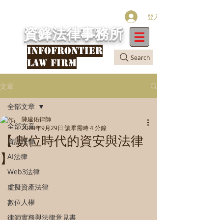
登入
資鋒法律事務所
INFOFRONTIER
Search
LAW FIRM
文章
全部文章
陳建佑律師
全部文章
2020年9月29日
讀畢需時 4 分鐘
【 數位時代的資安與法律
資訊法律
】
AI法律
Web3法律
虛擬資產法律
數位人權
律師實務與法律意見書