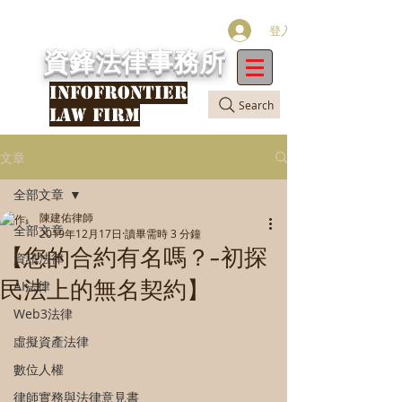
登入
資鋒法律事務所
INFOFRONTIER
Search
LAW FIRM
文章
全部文章
陳建佑律師
全部文章
2019年12月17日
讀畢需時 3 分鐘
【您的合約有名嗎？—初探
資訊法律
民法上的無名契約】
AI法律
Web3法律
虛擬資產法律
數位人權
律師實務與法律意見書