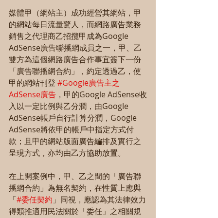
媒體甲（網站主）成功經營其網站，甲
的網站每日流量驚人，而網路廣告業務
銷售之代理商乙招攬甲成為Google 
AdSense廣告聯播網成員之一，甲、乙
雙方為這個網路廣告合作事宜簽下一份
「廣告聯播網合約」，約定透過乙，使
甲的網站刊登 
#Google廣告主之
AdSense廣告
，甲的Google AdSense收
入以一定比例與乙分潤，由Google 
AdSense帳戶自行計算分潤，Google 
AdSense將依甲的帳戶中指定方式付
款；且甲的網站版面廣告編排及實行之
呈現方式，亦均由乙方協助放置。
在上開案例中，甲、乙之間的「廣告聯
播網合約」為無名契約，在性質上應與
「
#委任契約
」同視，應認為其法律效力
得類推適用民法關於「委任」之相關規