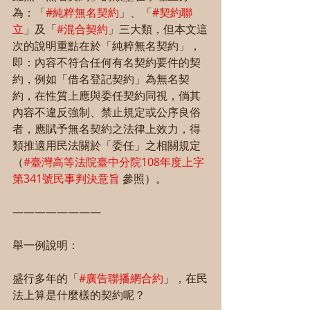
為：「
#純粹無名契約
」、「
#契約聯
立
」及「
#混合契約
」三大類，但本文這
次的說明重點在於「純粹無名契約」，
即：內容不符合任何有名契約要件的契
約，例如「借名登記契約」為無名契
約，在性質上應與委任契約同視，倘其
內容不違反強制、禁止規定或公序良俗
者，應賦予無名契約之法律上效力，得
類推適用民法關於「委任」之相關規定
（
#臺灣高等法院臺中分院108年度上字
第341號民事判決意旨
 參照）。
————————
舉一例說明：
盛行多年的「
#廣告聯播網合約
」，在民
法上算是什麼樣的契約呢？