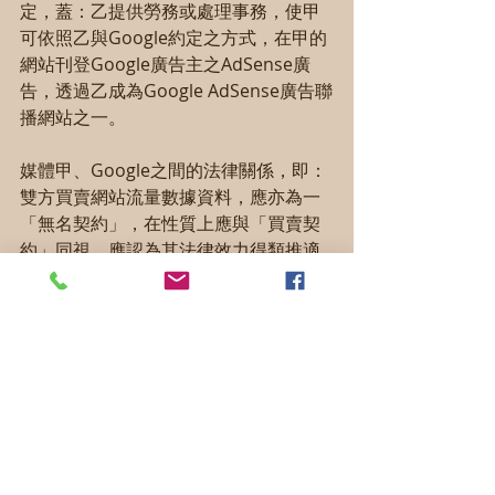
定，蓋：乙提供勞務或處理事務，使甲
可依照乙與Google約定之方式，在甲的
網站刊登Google廣告主之AdSense廣
告，透過乙成為Google AdSense廣告聯
播網站之一。
媒體甲、Google之間的法律關係，即：
雙方買賣網站流量數據資料，應亦為一
「無名契約」，在性質上應與「買賣契
約」同視，應認為其法律效力得類推適
用民法關於「買賣」之相關規定，蓋：
甲所販售者，為其網站流量及其數據資
料，化為有價值之無體財產權，由甲提
供並移轉該等財產權予Google及其廣告
主，而由Google依其計價方式支付其價
金（即按比例分配廣告營收之利潤）。
至於甲與Google之間的無名契約，究竟
是「契約聯立」（數個契約相互結合的
關係）或「混合契約」（一個契約包含