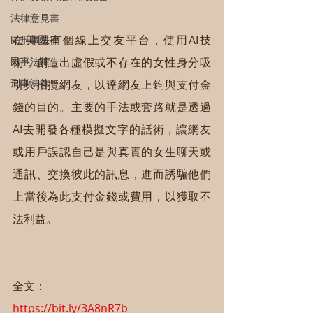
法律意見書
在美國有個線上交友平台，使用AI技
民刑事法律
術，創造出虛假或不存在的女性身分吸
民事法律
刑事法律
引與招攬網友，以達網友上鉤與支付金
錢的目的。主要的手法或套路就是透過
AI去開發各種模擬文字的話術，讓網友
或用戶誤認自己是與真實的女生聊天或
通訊、交換彼此的訊息，進而誘騙他們
上當後為此支付金錢或費用，以獲取不
法利益。
全文：
https://bit.ly/3A8nR7b