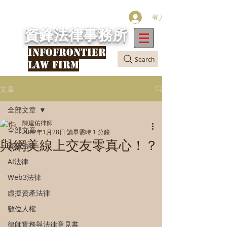
登入
資鋒法律事務所
INFOFRONTIER
Search
LAW FIRM
文章
全部文章
陳建佑律師
全部文章
2022年1月28日
讀畢需時 1 分鐘
與網美線上交友零真心！？
資訊法律
AI法律
Web3法律
虛擬資產法律
數位人權
律師實務與法律意見書