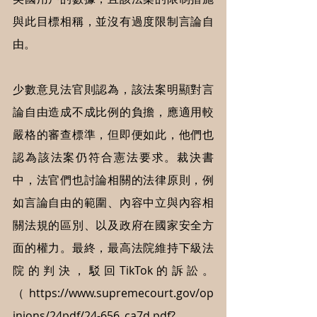
與此目標相稱，並沒有過度限制言論自
由。
少數意見法官則認為，該法案明顯對言
論自由造成不成比例的負擔，應適用較
嚴格的審查標準，但即便如此，他們也
認為該法案仍符合憲法要求。裁決書
中，法官們也討論相關的法律原則，例
如言論自由的範圍、內容中立與內容相
關法規的區別、以及政府在國家安全方
面的權力。最終，最高法院維持下級法
院的判決，駁回TikTok的訴訟。
（ 
https://www.supremecourt.gov/op
inions/24pdf/24-656_ca7d.pdf?