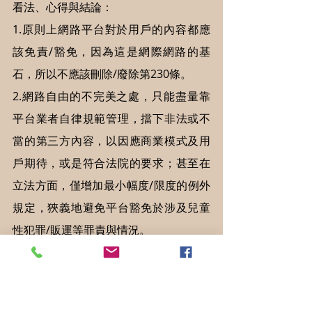
看法、心得與結論：
1.原則上網路平台對於用戶的內容都應
該免責/豁免，因為這是網際網路的基
石，所以不應該刪除/廢除第230條。
2.網路自由的不完美之處，只能盡量靠
平台業者自律規範管理，擋下非法或不
當的第三方內容，以因應商業模式及用
戶期待，或是符合法院的要求；甚至在
立法方面，僅增加最小幅度/限度的例外
規定，狹義地避免平台豁免於涉及兒童
性犯罪/販運等罪責與情況。
筆者認為，不論唐鳳主張廢除第230條，
或柯賽夫保留第230條，均提供很多豐富