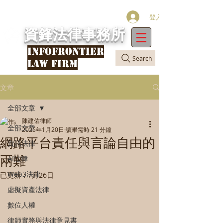
登入
資鋒法律事務所
INFOFRONTIER
Search
LAW FIRM
文章
全部文章
陳建佑律師
全部文章
2025年1月20日
讀畢需時 21 分鐘
網路平台責任與言論自由的
資訊法律
兩難
AI法律
Web3法律
已更新：
7月26日
虛擬資產法律
數位人權
律師實務與法律意見書