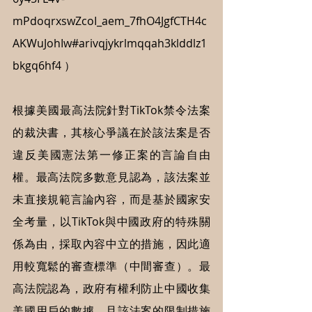
mPdoqrxswZcoI_aem_7fhO4JgfCTH4c
AKWuJohIw#arivqjykrlmqqah3klddlz1
bkgq6hf4
 ）
根據美國最高法院針對TikTok禁令法案
的裁決書，其核心爭議在於該法案是否
違反美國憲法第一修正案的言論自由
權。最高法院多數意見認為，該法案並
未直接規範言論內容，而是基於國家安
全考量，以TikTok與中國政府的特殊關
係為由，採取內容中立的措施，因此適
用較寬鬆的審查標準（中間審查）。最
高法院認為，政府有權利防止中國收集
美國用戶的數據，且該法案的限制措施