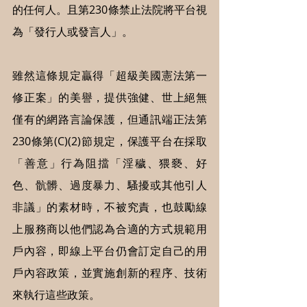
的任何人。且第230條禁止法院將平台視
為「發行人或發言人」。
雖然這條規定贏得「超級美國憲法第一
修正案」的美譽，提供強健、世上絕無
僅有的網路言論保護，但通訊端正法第
230條第(C)(2)節規定，保護平台在採取
「善意」行為阻擋「淫穢、猥褻、好
色、骯髒、過度暴力、騷擾或其他引人
非議」的素材時，不被究責，也鼓勵線
上服務商以他們認為合適的方式規範用
戶內容，即線上平台仍會訂定自己的用
戶內容政策，並實施創新的程序、技術
來執行這些政策。