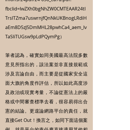
fbclid=IwZXh0bgNhZW0CMTEAAR24tI
TrslTZma7uswrnjfQnNkUKBnogLRdiH
aEm8D5zJ5DmMHL28pwhCa4_aem_lv
TaSliTUGsw9pLdPQymPg）
筆者認為，確實如同美國最高法院多數
意見所指出的，該法案並非直接規範或
涉及言論自由，而主要是從國家安全這
面大旗的角度作評估，所以如此高度涉
及政治或現實考量，不論從憲法上的嚴
格或中間審查標準去看，很容易得出合
憲的結論。更遑論網路平台的責任，就
直接Get Out！換言之，如同下面這個案
例，就是平台的責任應直接適用其他相