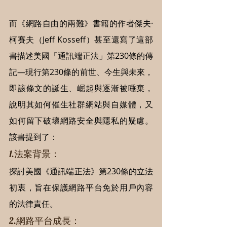
而《網路自由的兩難》書籍的作者傑夫·
柯賽夫（Jeff Kosseff）甚至還寫了這部
書描述美國「通訊端正法」第230條的傳
記—現行第230條的前世、今生與未來，
即該條文的誕生、崛起與逐漸被唾棄，
說明其如何催生社群網站與自媒體，又
如何留下破壞網路安全與隱私的疑慮。
該書提到了：
1.法案背景：
探討美國《通訊端正法》第230條的立法
初衷，旨在保護網路平台免於用戶內容
的法律責任。
2.網路平台成長：