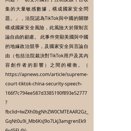
集的大量敏感數據，構成國家安全問
題。」，法院認為TikTok與中國的關聯
構成國家安全風險，此風險大於限制言
論自由的顧慮。 此事件突顯美國與中國
的地緣政治競爭，及國家安全與言論自
由（包括法院裁決對TikTok用戶及其內
容創作者的影響）之間的權衡。（ 
https://apnews.com/article/supreme-
court-tiktok-china-security-speech-
166f7c794ee587d3385190f893e52777
?
fbclid=IwZXh0bgNhZW0CMTEAAR2Gz_
GqNt0u9i_Mb6KsJ9o7Lkj3amgrenEk9
6y45FL4V-