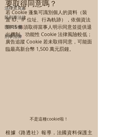
要取得同意嗎？
法律意見書
若 Cookie 蓬集可識別個人的資料（裝
民刑事法律
置 ID、IP 位址、行為軌跡），依個資法
第 15 條須取得當事人明示同意並提供退
民事法律
出機制。功能性 Cookie 法律風險較低；
刑事法律
廣告追蹤 Cookie 若未取得同意，可能面
臨最高新台幣 1,500 萬元罰鐘。
不是這種cookie啦！
根據《路透社》報導，法國資料保護主