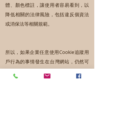
體、顏色標註，讓使用者容易看到，以
降低相關的法律風險，包括違反個資法
或消保法等相關規範。
所以，如果企業任意使用Cookie追蹤用
戶行為的事情發生在台灣網站，仍然可
能遭到主管機關裁罰。不過可惜的是，
台灣的個資法罰得太輕，每次的違法行
為，罰金不超過新台幣100萬元，罰鍰不
超過新台幣50萬元。
此外，台灣的個資法並沒有一個統一的