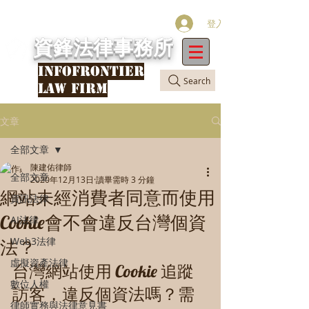
登入
資鋒法律事務所
INFOFRONTIER
Search
LAW FIRM
文章
全部文章
陳建佑律師
全部文章
2020年12月13日
讀畢需時 3 分鐘
網站未經消費者同意而使用
資訊法律
Cookie會不會違反台灣個資
AI法律
Web3法律
法？
虛擬資產法律
台灣網站使用 Cookie 追蹤
數位人權
訪客，違反個資法嗎？需
律師實務與法律意見書