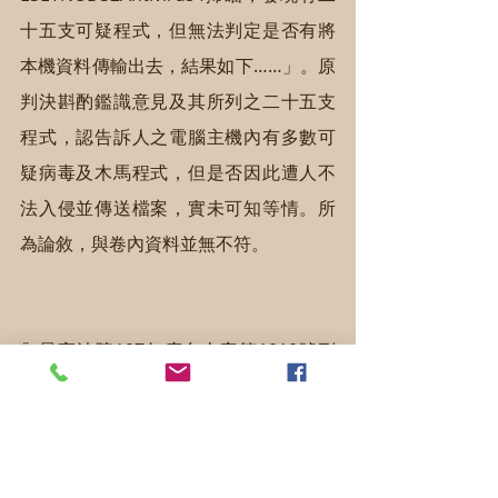
十五支可疑程式，但無法判定是否有將
本機資料傳輸出去，結果如下……」。原
判決斟酌鑑識意見及其所列之二十五支
程式，認告訴人之電腦主機內有多數可
疑病毒及木馬程式，但是否因此遭人不
法入侵並傳送檔案，實未可知等情。所
為論敘，與卷內資料並無不符。
〖最高法院107年度台上字第1010號刑
事判決〗
就100年7月18日電腦鑑識報告所為說
明，可知扣案桌上型電腦經鑑定，未發
現有木馬程式或遠端監控程式執行情