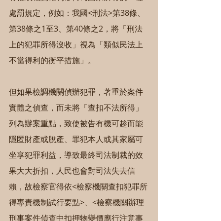
處罰規定，例如：我國<刑法>第38條、
第38條之1至3、第40條之2，將「刑法
上的犯罪所得沒收」視為「類似民法上
不當得利的衡平措施」。
但如果檢調機關偵辦犯罪，著重於案件
實體之偵查，而未將「查扣不法所得」
列為辦案重點，致使被告有機可趁而能
隱匿財產或脫產、罪犯本人或其家屬可
坐享犯罪利益，導致最終司法制裁的效
果大大折扣，人民也會對司法失去信
賴，故檢察官得依<檢察機關查扣犯罪所
得專責機制試行要點>、<檢察機關辦理
刑事案件偵查中扣押物變價應行注意事