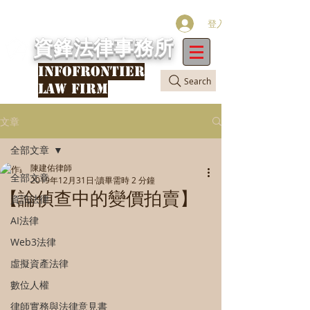
登入
資鋒法律事務所
INFOFRONTIER
Search
LAW FIRM
文章
全部文章
陳建佑律師
全部文章
2019年12月31日
讀畢需時 2 分鐘
【論偵查中的變價拍賣】
資訊法律
AI法律
Web3法律
虛擬資產法律
數位人權
律師實務與法律意見書