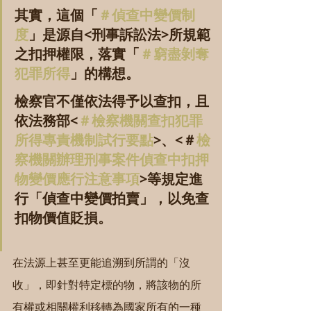
其實，這個「
＃偵查中變價制
度
」是源自<刑事訴訟法>所規範
之扣押權限，落實「
＃窮盡剝奪
犯罪所得
」的構想。
檢察官不僅依法得予以查扣，且
依法務部<
＃檢察機關查扣犯罪
所得專責機制試行要點
>、<＃
檢
察機關辦理刑事案件偵查中扣押
物變價應行注意事項
>等規定進
行「偵查中變價拍賣」，以免查
扣物價值貶損。
在法源上甚至更能追溯到所謂的「沒
收」，即針對特定標的物，將該物的所
有權或相關權利移轉為國家所有的一種