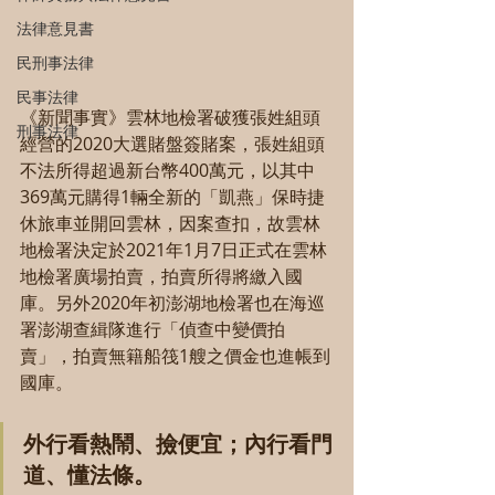
法律意見書
民刑事法律
民事法律
《新聞事實》雲林地檢署破獲張姓組頭
刑事法律
經營的2020大選賭盤簽賭案，張姓組頭
不法所得超過新台幣400萬元，以其中
369萬元購得1輛全新的「凱燕」保時捷
休旅車並開回雲林，因案查扣，故雲林
地檢署決定於2021年1月7日正式在雲林
地檢署廣場拍賣，拍賣所得將繳入國
庫。另外2020年初澎湖地檢署也在海巡
署澎湖查緝隊進行「偵查中變價拍
賣」，拍賣無籍船筏1艘之價金也進帳到
國庫。
外行看熱鬧、撿便宜；內行看門
道、懂法條。