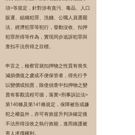
項>等規定，針對涉有貪污、毒品、人口
販運、組織犯罪、洗錢、公職人員選罷
法、經濟犯罪等犯行，發動沒收、扣押
犯罪所得等作為，實現同步追訴犯罪與
查扣不法所得之目標。
申言之，檢察官就扣押物之性質有喪失
減損價值之虞或不便保管者，得先行予
以變價或拍賣，除使偵查中扣押物之變
賣有客觀流程可循，落實<刑事訴訟法>
第140條及第141條規定，保障被告或嫌
犯之權益外，亦可有效提升判決確定後
不法所得沒收之執行效能，進而維護被
害人求償權利。