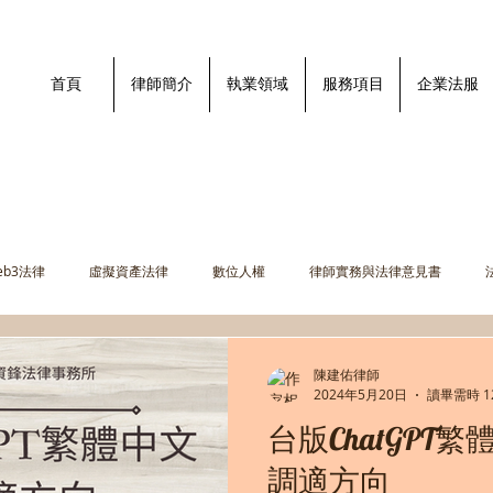
首頁
律師簡介
執業領域
服務項目
企業法服
eb3法律
虛擬資產法律
數位人權
律師實務與法律意見書
陳建佑律師
2024年5月20日
讀畢需時 1
台版ChatGPT
調適方向