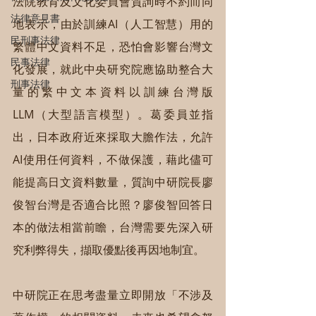
法院教育及文化委員會質詢時不約而同
法律意見書
地表示，由於訓練AI（人工智慧）用的
民刑事法律
繁體中文資料不足，恐怕會影響台灣文
民事法律
化發展，就此中央研究院應協助整合大
刑事法律
量的繁中文本資料以訓練台灣版
LLM（大型語言模型）。葛委員並指
出，日本政府近來採取大膽作法，允許
AI使用任何資料，不做保護，藉此儘可
能提高日文資料數量，質詢中研院長廖
俊智台灣是否適合比照？廖俊智回答日
本的做法相當前瞻，台灣需要先深入研
究利弊得失，擷取優點後再因地制宜。
中研院正在思考盡量立即開放「不涉及