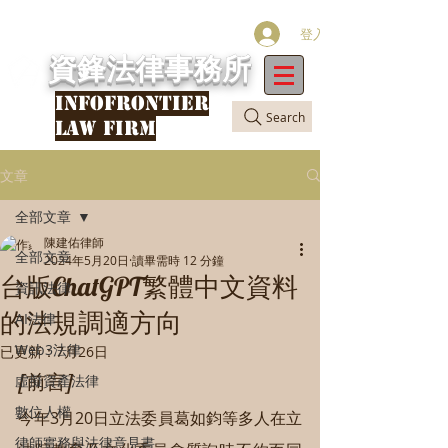
登入
資鋒法律事務所
INFOFRONTIER
Search
LAW FIRM
文章
全部文章
陳建佑律師
全部文章
2024年5月20日
讀畢需時 12 分鐘
台版ChatGPT繁體中文資料
資訊法律
的法規調適方向
AI法律
Web3法律
已更新：
7月26日
[前言]
虛擬資產法律
數位人權
今年3月20日立法委員葛如鈞等多人在立
律師實務與法律意見書