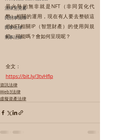
最火熱的無非就是NFT（非同質化代
法律意見書
幣）相關的運用，現在有人要去整頓這
民刑事法律
些NFT相關IP（智慧財產）的使用與規
民事法律
範，可能嗎？會如何呈現呢？
刑事法律
全文：
https://bit.ly/3tvHfIp
資訊法律
Web3法律
虛擬資產法律