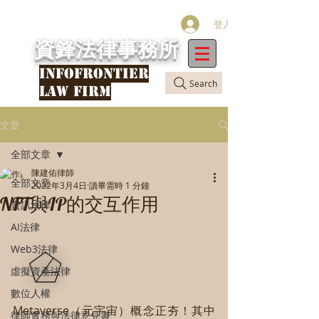
登入
資鋒法律事務所
INFOFRONTIER
Search
LAW FIRM
文章
全部文章
陳建佑律師
全部文章
2022年3月4日
讀畢需時 1 分鐘
NFT與IP的交互作用
資訊法律
AI法律
Web3法律
虛擬資產法律
數位人權
Metaverse（元宇宙）概念正夯！其中
律師實務與法律意見書