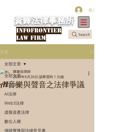
登入
資鋒法律事務所
INFOFRONTIER
Search
LAW FIRM
文章
全部文章
陳建佑律師
全部文章
2023年6月26日
讀畢需時 1 分鐘
AI音樂與聲音之法律爭議
資訊法律
AI法律
Web3法律
虛擬資產法律
數位人權
律師實務與法律意見書