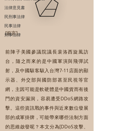
法律意見書
民刑事法律
民事法律
[前言]
刑事法律
前陣子美國參議院議長裴洛西旋風訪
台，隨之而來的是中國軍演與飛彈試
射，及中國駭客駭入台灣7-11店面的顯
示器、外交部與國防部甚至民視等官
網，主因可能是軟硬體是中國貨而有後
門的資安漏洞，容易遭受DDoS網路攻
擊。這些資訊戰的事件與近來數位發展
部的成軍掛牌，可能帶來哪些法制方面
的思維啟發呢？本文分為[DDoS攻擊、 