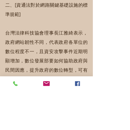
二、[資通法對於網路關鍵基礎設施的標
準規範]
台灣法律科技協會理事長江雅綺表示，
政府網站韌性不同，代表政府各單位的
數位程度不一，且資安攻擊事件近期明
顯增加，數位發展部要如何協助政府與
民間因應，提升政府的數位轉型，可有
更順暢的資訊串接系統、更好的數位治
理基礎架構，也須提高資安意識、培育
資安人才，以落實資安法規標準。
資通安全階層架構如同金字塔的三層，
由上而下依序是：......(略)