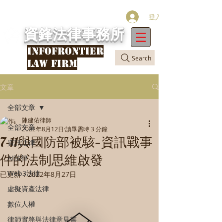
登入
資鋒法律事務所
INFOFRONTIER
Search
LAW FIRM
文章
全部文章
陳建佑律師
全部文章
2022年8月12日
讀畢需時 3 分鐘
7-11與國防部被駭—資訊戰事
資訊法律
件的法制思維啟發
AI法律
Web3法律
已更新：
2022年8月27日
虛擬資產法律
數位人權
律師實務與法律意見書