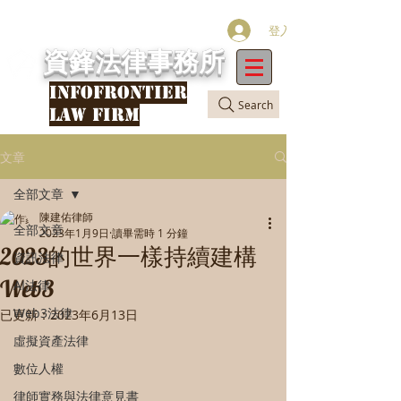
登入
資鋒法律事務所
INFOFRONTIER
Search
LAW FIRM
文章
全部文章
陳建佑律師
全部文章
2023年1月9日
讀畢需時 1 分鐘
2023的世界一樣持續建構
資訊法律
Web3
AI法律
Web3法律
已更新：
2023年6月13日
虛擬資產法律
數位人權
律師實務與法律意見書