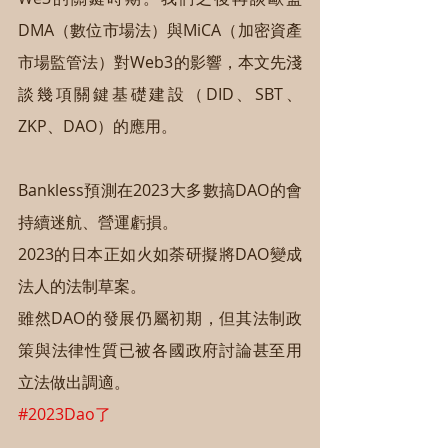
DMA（數位市場法）與MiCA（加密資產
市場監管法）對Web3的影響，本文先淺
談幾項關鍵基礎建設（DID、SBT、
ZKP、DAO）的應用。
Bankless預測在2023大多數搞DAO的會
持續迷航、營運虧損。
2023的日本正如火如荼研擬將DAO變成
法人的法制草案。
雖然DAO的發展仍屬初期，但其法制政
策與法律性質已被各國政府討論甚至用
立法做出調適。
#2023Dao了