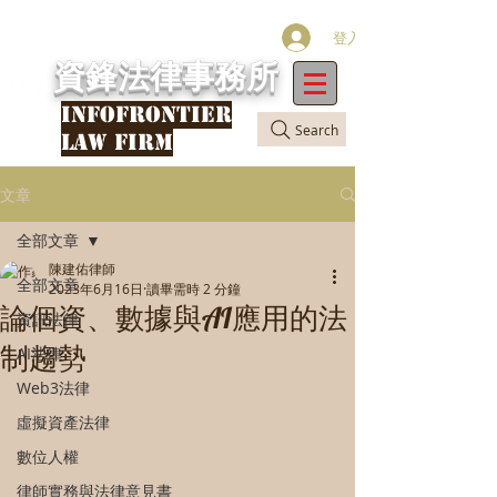
登入
資鋒法律事務所
INFOFRONTIER
Search
LAW FIRM
文章
全部文章
陳建佑律師
全部文章
2023年6月16日
讀畢需時 2 分鐘
論個資、數據與AI應用的法
資訊法律
制趨勢
AI法律
Web3法律
虛擬資產法律
數位人權
律師實務與法律意見書