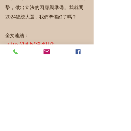
擊，做出立法的因應與準備。我就問：
2024總統大選，我們準備好了嗎？
全文連結：
https://bit.ly/3XeKUZF
AI法律
數位人權
最新文章
查看全部