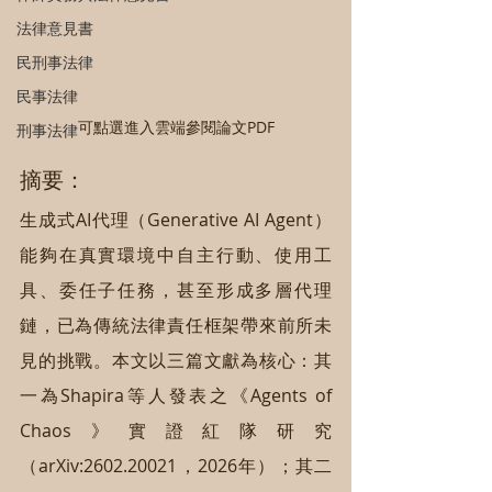
法律意見書
民刑事法律
民事法律
可點選進入雲端參閱論文PDF
刑事法律
摘要：
生成式AI代理（Generative AI Agent）
能夠在真實環境中自主行動、使用工
具、委任子任務，甚至形成多層代理
鏈，已為傳統法律責任框架帶來前所未
見的挑戰。本文以三篇文獻為核心：其
一為Shapira等人發表之《Agents of 
Chaos》實證紅隊研究
（arXiv:2602.20021，2026年）；其二