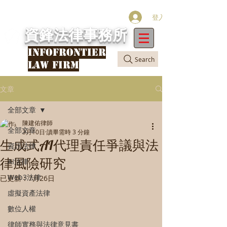
登入
資鋒法律事務所
INFOFRONTIER
Search
LAW FIRM
文章
全部文章
陳建佑律師
全部文章
3月10日
讀畢需時 3 分鐘
生成式AI代理責任爭議與法
資訊法律
律風險研究
AI法律
Web3法律
已更新：
7月26日
虛擬資產法律
數位人權
律師實務與法律意見書