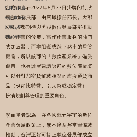
台灣政府在2022年8月27日掛牌的行政
法律意見書
院數位發展部，由唐鳳擔任部長。大部
民刑事法律
分的人都期待與著眼數位發展部能推動
民事法律
刑事法律
數位產業的發展，當作產業服務的油門
或加速器，而非阻礙或踩下煞車的監管
機關，所以該部的「數位產業署」備受
矚目。也有論者建議該部的數位產業署
可以針對加密貨幣或相關的虛擬通貨商
品（例如比特幣、以太幣或穩定幣），
扮演規劃與管理的重要角色。
然而筆者認為，在各國就元宇宙的數位
產業發展政策上，無不摩拳擦掌籌備或
推動，台灣正好可搭上數位發展部成立