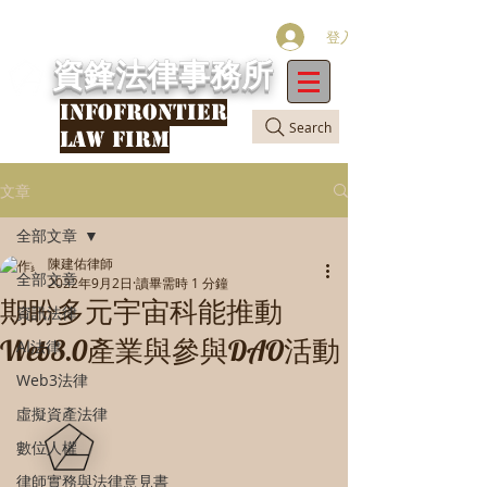
登入
資鋒法律事務所
INFOFRONTIER
Search
LAW FIRM
文章
全部文章
陳建佑律師
全部文章
2022年9月2日
讀畢需時 1 分鐘
期盼多元宇宙科能推動
資訊法律
Web3.0產業與參與DAO活動
AI法律
Web3法律
虛擬資產法律
數位人權
律師實務與法律意見書