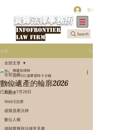
登入
資鋒法律事務所
INFOFRONTIER
Search
LAW FIRM
文章
全部文章
陳建佑律師
全部文章
2月10日
讀畢需時 9 分鐘
數位遺產的輪廓2026
資訊法律
已更新：
7月26日
AI法律
Web3法律
虛擬資產法律
數位人權
律師實務與法律意見書