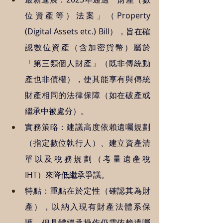
位資產等）法案」（Property 
(Digital Assets etc.) Bill），旨在確
認數位資產（含加密貨幣）屬於
「第三類個人財產」（既非傳統動
產也非債權），使其能享有與傳統
財產相同的法律保障（如在破產或
繼承中被處分）。
實務策略：建議高度依賴遺囑規劃
（指定數位執行人）、建立資產清
單以及稅務規劃（考量遺產稅 
IHT）來降低繼承爭議。
特點：重點在於定性（確認其為財
產），以納入現有財產法體系保
護，但具體繼承操作仍需依賴遺囑