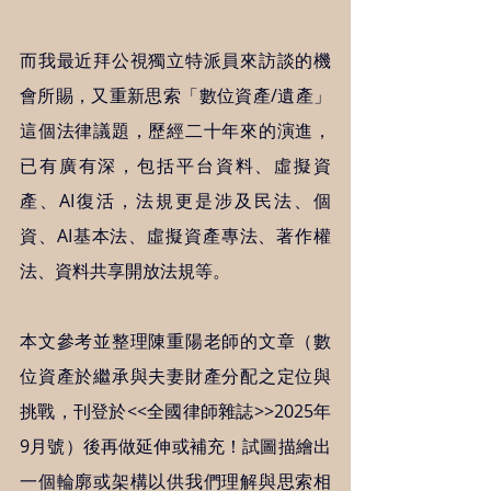
而我最近拜公視獨立特派員來訪談的機
會所賜，又重新思索「數位資產/遺產」
這個法律議題，歷經二十年來的演進，
已有廣有深，包括平台資料、虛擬資
產、AI復活，法規更是涉及民法、個
資、AI基本法、虛擬資產專法、著作權
法、資料共享開放法規等。
本文參考並整理陳重陽老師的文章（數
位資產於繼承與夫妻財產分配之定位與
挑戰，刊登於<<全國律師雜誌>>2025年
9月號）後再做延伸或補充！試圖描繪出
一個輪廓或架構以供我們理解與思索相