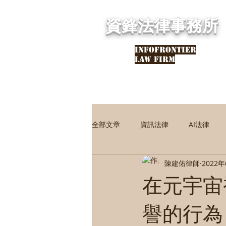
資鋒法律事務所
INFOFRONTIER
LAW FIRM
全部文章
資訊法律
AI法律
陳建佑律師
2022
民刑事法律
民事法律
刑
在元宇宙
譽的行為