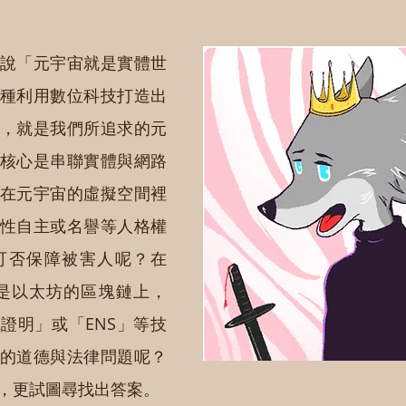
說「元宇宙就是實體世
種利用數位科技打造出
，就是我們所追求的元
核心是串聯實體與網路
在元宇宙的虛擬空間裡
性自主或名譽等人格權
可否保障被害人呢？在
尤其是以太坊的區塊鏈上，
證明」或「ENS」等技
的道德與法律問題呢？
，更試圖尋找出答案。