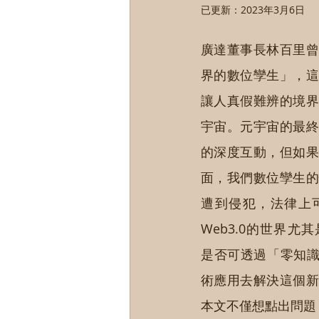
已更新：
2023年3月6日
廣達董事長林百里曾
界的數位孿生」，這
讓人真假難辨的境界
宇宙。元宇宙的最終
的深度互動，但如果
面，我們數位孿生的
遭到侵犯，法律上
Web3.0的世界
是否可透過「零知識
術應用去解決這個新
本文不僅想點出問題