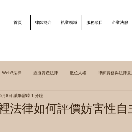
首頁
律師簡介
執業領域
服務項目
企業法服
Web3法律
虛擬資產法律
數位人權
律師實務與法律意
年6月8日
讀畢需時 1 分鐘
事法律
裡法律如何評價妨害性自