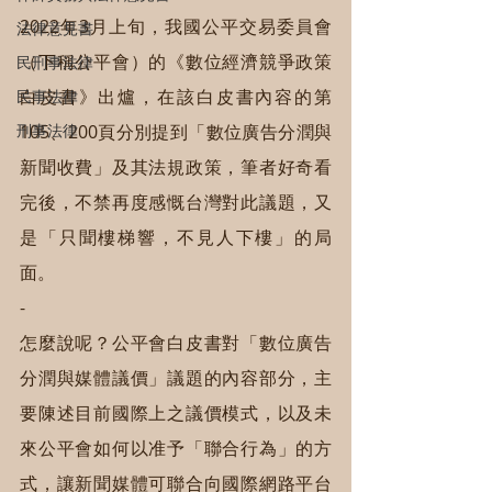
2022年3月上旬，我國公平交易委員會
法律意見書
（下稱公平會）的《數位經濟競爭政策
民刑事法律
白皮書》出爐，在該白皮書內容的第
民事法律
刑事法律
105、200頁分別提到「數位廣告分潤與
新聞收費」及其法規政策，筆者好奇看
完後，不禁再度感慨台灣對此議題，又
是「只聞樓梯響，不見人下樓」的局
面。
-
怎麼說呢？公平會白皮書對「數位廣告
分潤與媒體議價」議題的內容部分，主
要陳述目前國際上之議價模式，以及未
來公平會如何以准予「聯合行為」的方
式，讓新聞媒體可聯合向國際網路平台