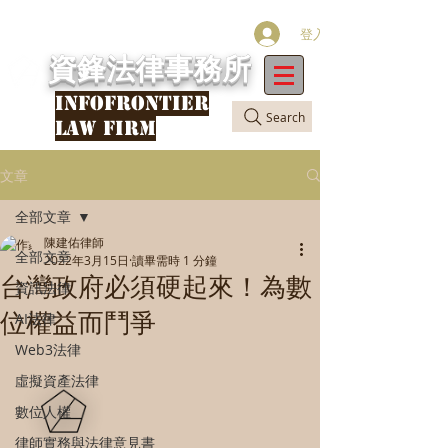
登入
資鋒法律事務所
INFOFRONTIER
Search
LAW FIRM
文章
全部文章
陳建佑律師
全部文章
2022年3月15日
讀畢需時 1 分鐘
台灣政府必須硬起來！為數
資訊法律
位權益而鬥爭
AI法律
Web3法律
虛擬資產法律
數位人權
律師實務與法律意見書