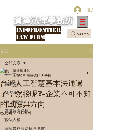
登入
資鋒法律事務所
INFOFRONTIER
Search
LAW FIRM
文章
全部文章
陳建佑律師
全部文章
4月20日
讀畢需時 3 分鐘
台灣人工智慧基本法通過
資訊法律
了，然後呢❓—企業不可不知
AI法律
Web3法律
的風險與方向
虛擬資產法律
已更新：
7月26日
數位人權
律師實務與法律意見書