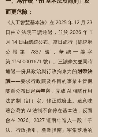
一、為什麼「AI 基本法沒罰則」反
而更危險：
《人工智慧基本法》在 2025 年 12 月 23 
日由立法院三讀通過，並於 2026 年 1 
月 14 日由總統公布、當日施行（總統府
公報第 7837 號，華總一義字
第 11500001671 號）。三讀條文並同時
通過一份具政治與行政拘束力的
附帶決
議
——要求行政院及各目的事業主管機
關自公布日起
兩年內
，完成 AI 相關作用
法的制（訂）定、修正或廢止。這意味
著台灣的 AI 法制不會停在基本法，反而
會在 2026、2027 這兩年進入一段「子
法、行政指引、產業指南」密集落地的