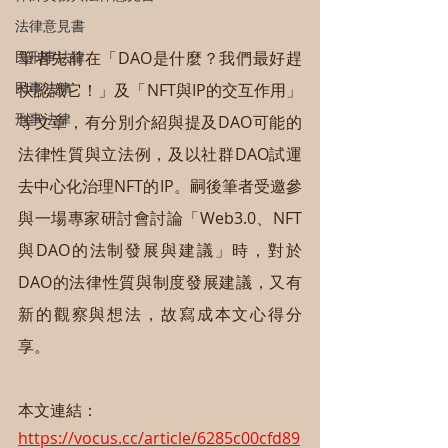
法律意見書
筆者先前在「DAO是什麼？我們最好趕
民刑事法律
民事法律
快認識它！」及「NFT與IP的交互作用」
刑事法律
等文章，有分別介紹與提及DAO可能的
法律性質與立法例，及以社群DAO試運
去中心化治理NFT的IP。嗣後筆者受邀參
與一場專家研討會討論「Web3.0、NFT
與DAO的法制發展與建議」時，對於
DAO的法律性質與制度發展建議，又有
新的觀察與想法，故寫成本文心得分
享。
本文連結：
https://vocus.cc/article/6285c00cfd89