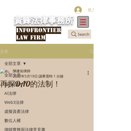
登入
資鋒法律事務所
INFOFRONTIER
Search
LAW FIRM
文章
全部文章
陳建佑律師
全部文章
2022年5月19日
讀畢需時 1 分鐘
再探DAO的法制！
資訊法律
AI法律
Web3法律
虛擬資產法律
數位人權
律師實務與法律意見書