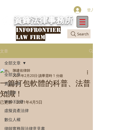
登入
資鋒法律事務所
INFOFRONTIER
Search
LAW FIRM
文章
全部文章
陳建佑律師
全部文章
2021年2月20日
讀畢需時 1 分鐘
一篇打包軟體的科普、法普
資訊法律
知識！
AI法律
Web3法律
已更新：
2021年4月5日
虛擬資產法律
數位人權
律師實務與法律意見書