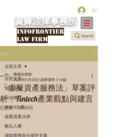
登入
資鋒法律事務所
INFOFRONTIER
Search
LAW FIRM
文章
全部文章
陳建佑律師
全部文章
2025年5月26日
讀畢需時 3 分鐘
「虛擬資產服務法」草案評
資訊法律
析：Fintech產業觀點與建言
AI法律
Web3法律
已更新：
7月26日
虛擬資產法律
數位人權
律師實務與法律意見書