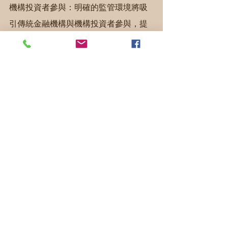
機構投資者參與：明確的監管環境將吸
引傳統金融機構與機構投資者參與，提
升市場深度。
金融創新方向轉變：業者將更傾向開發
合規性高的創新服務，降低監管灰色地
帶的商業模式。
五、結論
「虛擬資產服務法」草案整體而言是台
灣虛擬資產監管的重要進步，提供穩定
且可預測的法律環境。然而，在追求監
管目標的同時，仍需謹慎平衡創新空
間，特別是針對去中心化金融等新興領
域的處理。建議主管機關在法規實施前